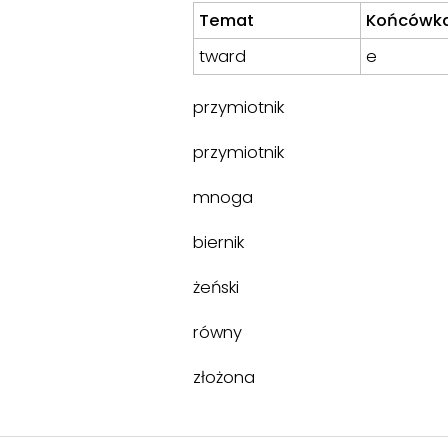
Temat
Końcówk
tward
e
przymiotnik
przymiotnik
mnoga
biernik
żeński
równy
złożona