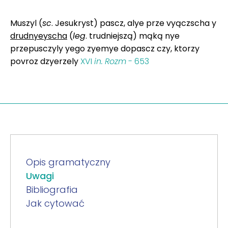
Muszyl (
sc
. Jesukryst) pascz, alye prze vyączscha y
drudnyeyscha
(
leg
. trudniejszą) mąką nye
przepusczyly yego zyemye dopascz czy, ktorzy
povroz dzyerzely
XVI
in.
Rozm
- 653
Opis gramatyczny
Uwagi
Bibliografia
Jak cytować