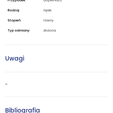
Przypadek:
dopełniacz
Rodzaj:
nijaki
Stopień:
równy
Typ odmiany:
złożona
Uwagi
–
Bibliografia